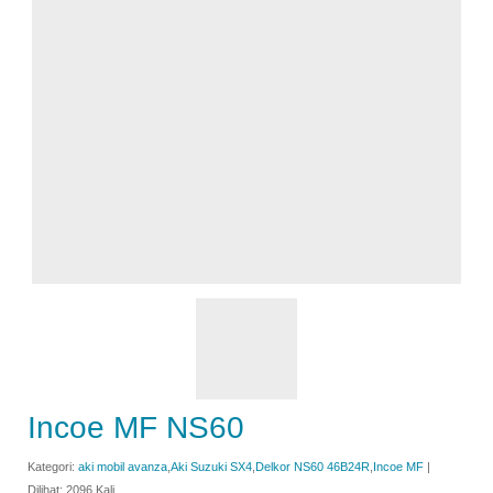
Incoe MF NS60
Kategori:
aki mobil avanza
,
Aki Suzuki SX4
,
Delkor NS60 46B24R
,
Incoe MF
|
Dilihat: 2096 Kali