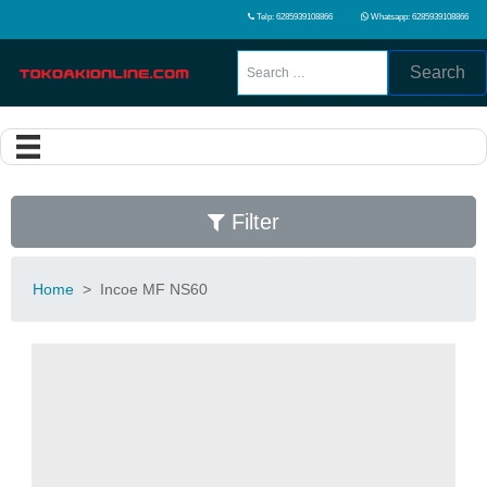
Telp: 6285939108866
Whatsapp: 6285939108866
Search
Filter
Home
>
Incoe MF NS60