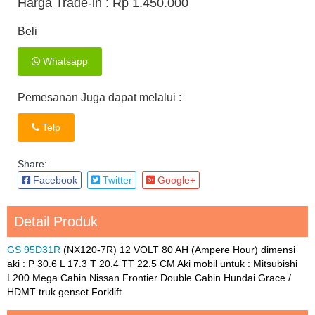
Harga Trade-in :
Rp 1.450.000
Beli
Whatsapp
Pemesanan Juga dapat melalui :
Telp
Share:
Facebook
Twitter
Google+
Detail Produk
GS 95D31R
(NX120-7R) 12 VOLT 80 AH (Ampere Hour) dimensi
aki : P 30.6 L 17.3 T 20.4 TT 22.5 CM Aki mobil untuk : Mitsubishi
L200 Mega Cabin Nissan Frontier Double Cabin Hundai Grace /
HDMT truk genset Forklift