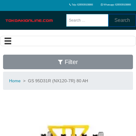
Telp: 6285939108866
Whatsapp: 6285939108866
Search
Filter
Home
>
GS 95D31R (NX120-7R) 80 AH