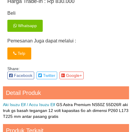
Harga Trade-in :
Rp 830.000
Beli
Whatsapp
Pemesanan Juga dapat melalui :
Telp
Share:
Facebook
Twitter
Google+
Detail Produk
Aki Isuzu Elf / Accu Isuzu Elf
GS Astra Premium NS50Z 55D26R aki
truk gs basah tegangan 12 volt kapasitas 6o ah dimensi P260 L173
T225 mm antar pasang gratis
Produk Terkait