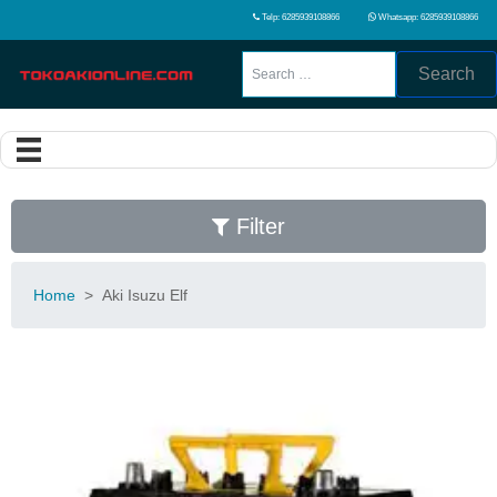
Telp: 6285939108866
Whatsapp: 6285939108866
Search
Filter
Home
>
Aki Isuzu Elf