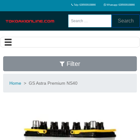
Telp: 6285939108866
Whatsapp: 6285939108866
Search
Filter
Home
>
GS Astra Premium NS40