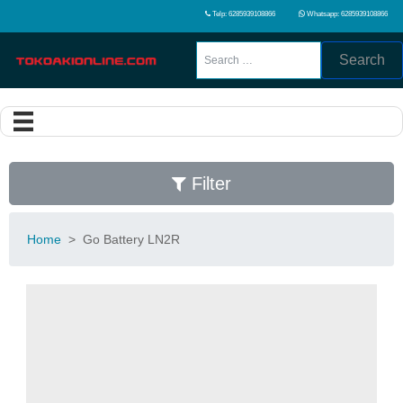
Telp: 6285939108866
Whatsapp: 6285939108866
Search
Filter
Home
>
Go Battery LN2R