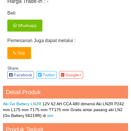
Harga Trade-in :
-
Beli
Whatsapp
Pemesanan Juga dapat melalui :
Telp
Share:
Facebook
Twitter
Google+
Detail Produk
Aki Go Battery LN2R
12V 62 AH CCA 480 dimensi Aki LN2R P242
mm L175 mm T175 mm TT175 mm Gratis antar pasang aki LN2
(Go Battery 56219R) di
sini
Produk Terkait