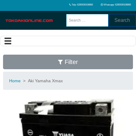
Telp: 6285939108866
Whatsapp: 6285939108866
Search
Filter
Home
>
Aki Yamaha Xmax