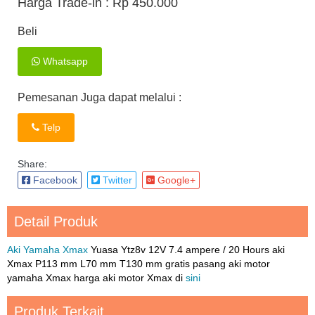
Harga Trade-in :
Rp 450.000
Beli
Whatsapp
Pemesanan Juga dapat melalui :
Telp
Share:
Facebook
Twitter
Google+
Detail Produk
Aki Yamaha Xmax
Yuasa Ytz8v 12V 7.4 ampere / 20 Hours aki
Xmax P113 mm L70 mm T130 mm gratis pasang aki motor
yamaha Xmax harga aki motor Xmax di
sini
Produk Terkait