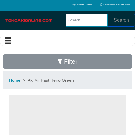
Telp: 6285939108866
Whatsapp: 6285939108866
Search
Filter
Home
>
Aki VinFast Herio Green