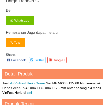
Harga Trade-in :
-
Beli
Whatsapp
Pemesanan Juga dapat melalui :
Telp
Share:
Facebook
Twitter
Google+
Detail Produk
Jual
aki VinFast Herio Green
Sail MF 56035 12V 60 Ah dimensi aki
Herio Green P242 mm L175 mm T175 mm antar pasang aki mobil
VinFast Herio di
sini
Produk Terkait