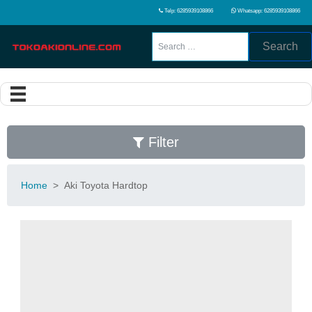
Telp: 6285939108866
Whatsapp: 6285939108866
Search
Filter
Home
>
Aki Toyota Hardtop