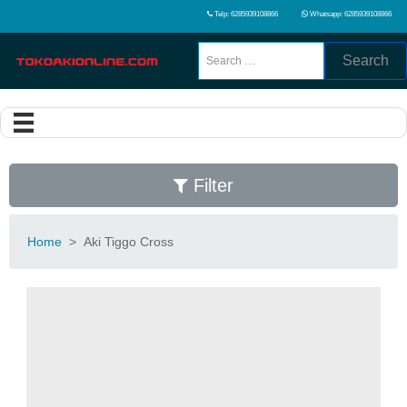
Telp: 6285939108866
Whatsapp: 6285939108866
Search
Filter
Home
>
Aki Tiggo Cross