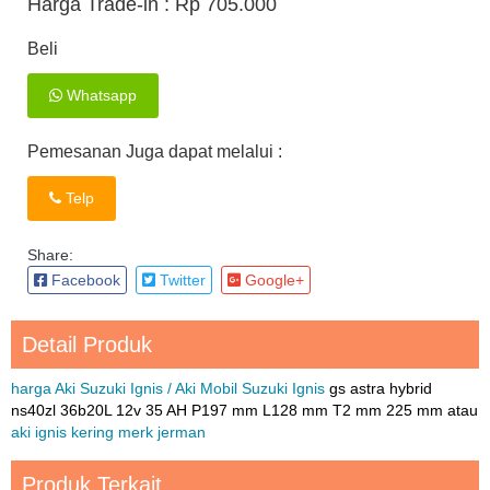
Harga Trade-in :
Rp 705.000
Beli
Whatsapp
Pemesanan Juga dapat melalui :
Telp
Share:
Facebook
Twitter
Google+
Detail Produk
harga Aki Suzuki Ignis / Aki Mobil Suzuki Ignis
gs astra hybrid
ns40zl 36b20L 12v 35 AH P197 mm L128 mm T2 mm 225 mm atau
aki ignis kering merk jerman
Produk Terkait