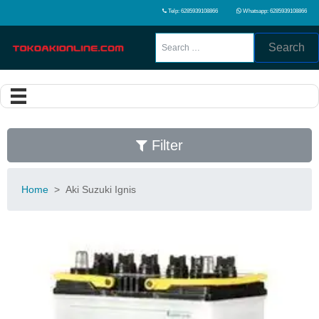
Telp: 6285939108866
Whatsapp: 6285939108866
Search
Filter
Home
>
Aki Suzuki Ignis