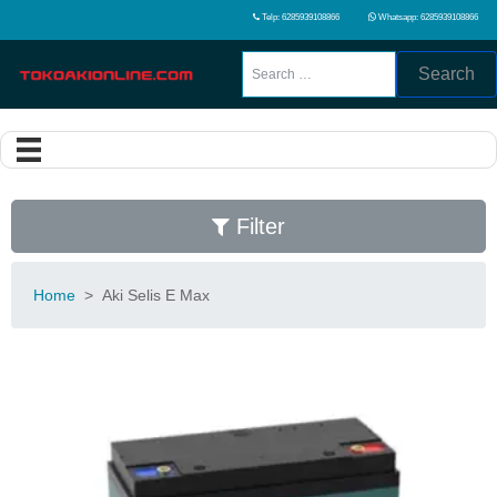
Telp: 6285939108866
Whatsapp: 6285939108866
Search
Filter
Home
>
Aki Selis E Max