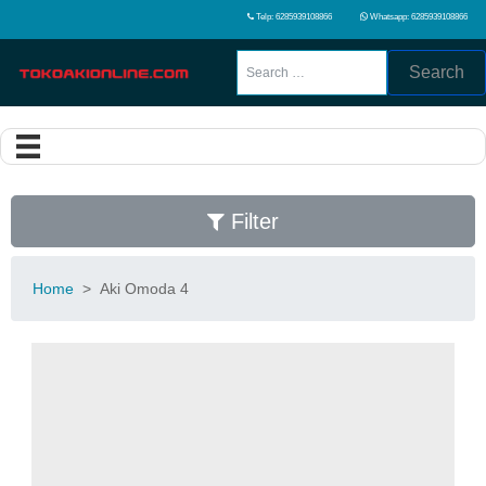
Telp: 6285939108866
Whatsapp: 6285939108866
Search
Filter
Home
>
Aki Omoda 4