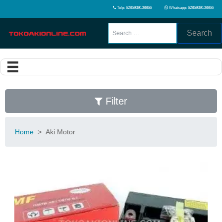
Telp: 6285939108866
Whatsapp: 6285939108866
Search
Filter
Home
>
Aki Motor