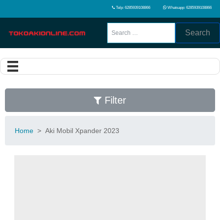
Telp: 6285939108866
Whatsapp: 6285939108866
Search
Filter
Home
>
Aki Mobil Xpander 2023