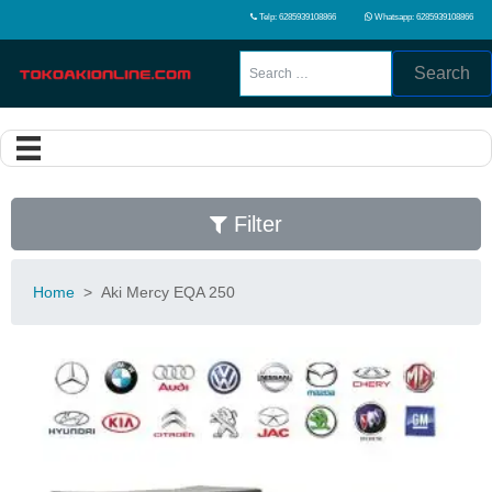
Telp: 6285939108866
Whatsapp: 6285939108866
Search
Filter
Home
>
Aki Mercy EQA 250