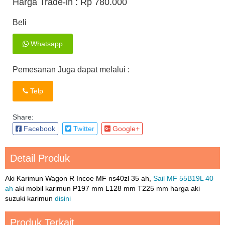
Harga Trade-in :
Rp 780.000
Beli
Whatsapp
Pemesanan Juga dapat melalui :
Telp
Share:
Facebook
Twitter
Google+
Detail Produk
Aki Karimun Wagon R Incoe MF ns40zl 35 ah,
Sail MF 55B19L 40
ah
aki mobil karimun P197 mm L128 mm T225 mm harga aki
suzuki karimun
disini
Produk Terkait