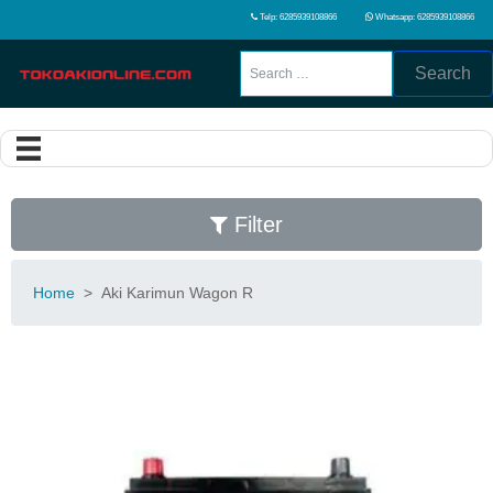
Telp: 6285939108866
Whatsapp: 6285939108866
Search
Filter
Home
>
Aki Karimun Wagon R