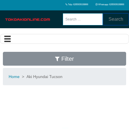
Telp: 6285939108866
Whatsapp: 6285939108866
Search
Filter
Home
>
Aki Hyundai Tucson