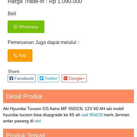
Harga Trade-in :
Rp 1.090.000
Beli
Whatsapp
Pemesanan Juga dapat melalui :
Telp
Share:
Facebook
Twitter
Google+
Detail Produk
Aki Hyundai Tucson GS Astra MF 55D23L 12V 60 AH aki mobil
hyundai tucson bisa diupgrade ke 65 ah
sail 95d23l
merk Jerman.
antar pasang di
sini
Produk Terkait