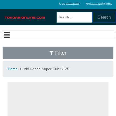
Telp: 6285939108866
Whatsapp: 6285939108866
Search
Filter
Home
>
Aki Honda Super Cub C125