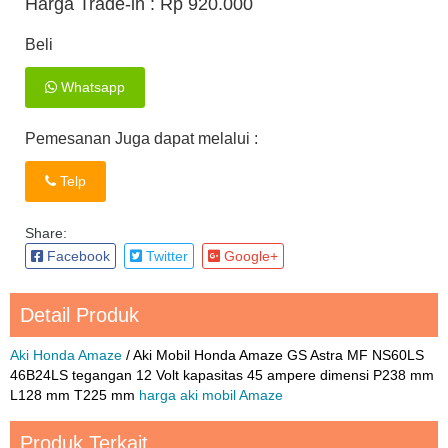
Harga Trade-in :
Rp 920.000
Beli
Whatsapp
Pemesanan Juga dapat melalui :
Telp
Share:
Facebook
Twitter
Google+
Detail Produk
Aki Honda Amaze
/ Aki Mobil Honda Amaze GS Astra MF NS60LS
46B24LS tegangan 12 Volt kapasitas 45 ampere dimensi P238 mm
L128 mm T225 mm
harga aki mobil Amaze
Produk Terkait