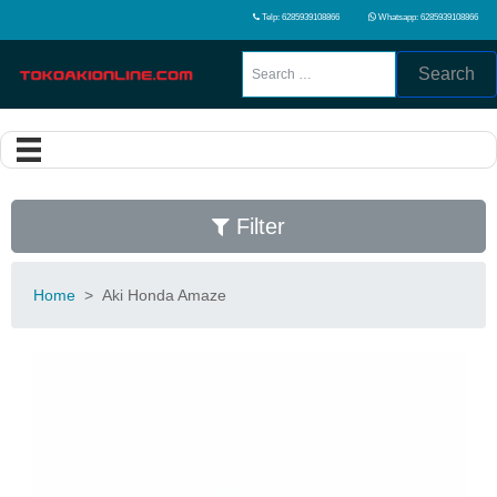
Telp: 6285939108866
Whatsapp: 6285939108866
Search
Filter
Home
>
Aki Honda Amaze