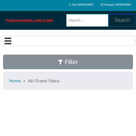
Telp: 6285939108866
Whatsapp: 6285939108866
Search
Filter
Home
>
Aki Grand Vitara