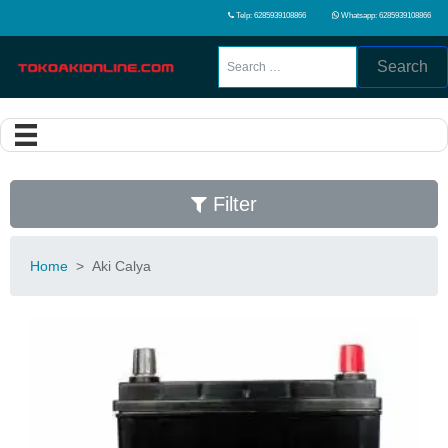
Telp: 6285939108866
Whatsapp: 6285939108866
Search
Filter
Home
>
Aki Calya