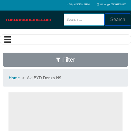
Telp: 6285939108866
Whatsapp: 6285939108866
Search
Filter
Home
>
Aki BYD Denza N9