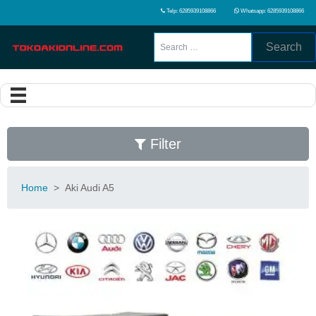
Telp: 6285939108866
Whatsapp: 6285939108866
Search
Filter
Home
>
Aki Audi A5