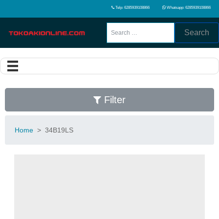
Telp: 6285939108866
Whatsapp: 6285939108866
Search
Filter
Home
>
34B19LS