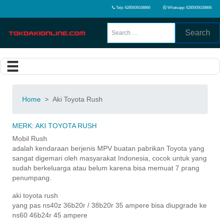
Telp: 6285939108866
Whatsapp: 6285939108866
Search
Home
>
Aki Toyota Rush
MERK:
AKI TOYOTA RUSH
Mobil Rush
adalah kendaraan berjenis MPV buatan pabrikan Toyota yang
sangat digemari oleh masyarakat Indonesia, cocok untuk yang
sudah berkeluarga atau belum karena bisa memuat 7 prang
penumpang.
aki toyota rush
yang pas ns40z 36b20r / 38b20r 35 ampere bisa diupgrade ke
ns60 46b24r 45 ampere