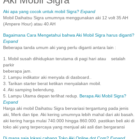
Aki Mobil Sigra
Aki apa yang cocok untuk mobil Sigra?
Expand
Mobil Daihatsu Sigra umumnya menggunakan aki 12 volt 35 AH
(Ampere Hour) atau 40 AH
Bagaimana Cara Mengetahui bahwa Aki Mobil Sigra harus diganti?
Expand
Beberapa tanda umum aki yang perlu diganti antara lain :
1. Mobil susah dihidupkan terutama di pagi hari atau setalah
parkir
beberapa jam.
2. Lampu indikator aki menyala di dasboard..
3. Tarikan starter berat ketikan menyalakan mobil.
4. Aki samping belendung.
5. Lampu Utama depan terlihat redup.
Berapa Aki Mobil Sigra?
Expand
Harga aki mobil Daihatsu Sigra bervariasi tergantung pada jenis
aki, Merk dan tipe. Aki kering umumnya lebih mahal dari aki basah.
aki kering harga mulai 740.000 hingga 860.000. pastikan beli aki di
toko aki yang terpercaya yang menjual aki asli dan bergaransi
Di mana saja lokasi cabang Toko Aki Online dot Com?
Expand